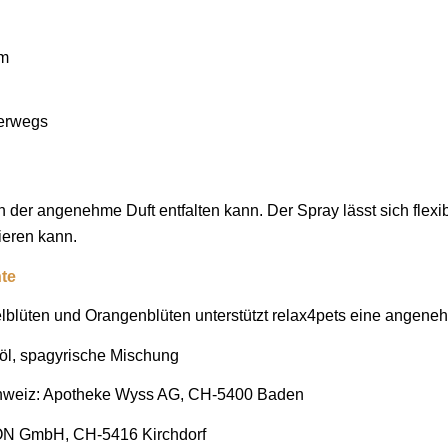
rm
terwegs
ch der angenehme Duft entfalten kann. Der Spray lässt sich flexi
ieren kann.
nte
blüten und Orangenblüten unterstützt relax4pets eine angenehm
nöl, spagyrische Mischung
er Schweiz: Apotheke Wyss AG, CH-5400 Baden
ION GmbH, CH-5416 Kirchdorf