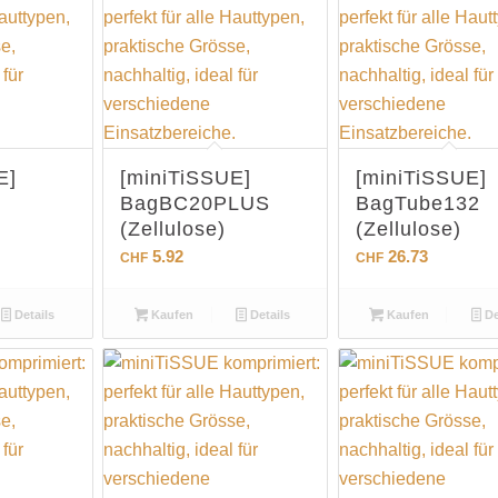
E]
[miniTiSSUE]
[miniTiSSUE]
BagBC20PLUS
BagTube132
(Zellulose)
(Zellulose)
5.92
26.73
CHF
CHF
Details
Kaufen
Details
Kaufen
De