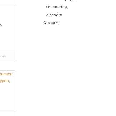
Schaumseife
(6)
Zubehör
(1)
Glasklar
(2)
s –
tails