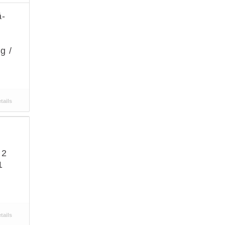
ä-
g /
tails
 2
1
tails