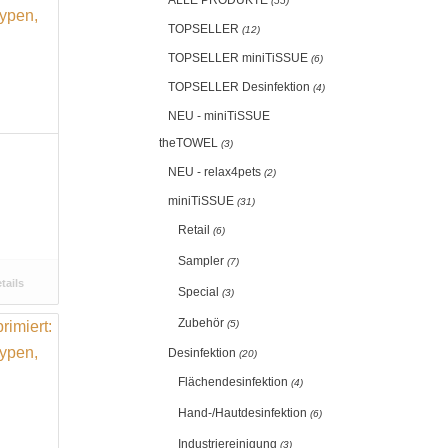
ALLE PRODUKTE
(55)
TOPSELLER
(12)
TOPSELLER miniTiSSUE
(6)
TOPSELLER Desinfektion
(4)
NEU - miniTiSSUE
theTOWEL
(3)
NEU - relax4pets
(2)
miniTiSSUE
(31)
Retail
(6)
Sampler
(7)
tails
Special
(3)
Zubehör
(5)
Desinfektion
(20)
Flächendesinfektion
(4)
Hand-/Hautdesinfektion
(6)
Industriereinigung
(3)