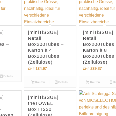
E]
[miniTiSSUE]
[miniTiSSUE]
Retail
Retail
es –
Box200Tubes –
Box200Tubes 
Karton à 4
Karton à 8
Box200Tubes
Box200Tubes
(Zellulose)
(Zellulose)
134.97
239.87
CHF
CHF
Details
Kaufen
Details
Kaufen
De
E]
[miniTiSSUE]
theTOWEL
–
BoxTT220
 Boxen
(Zellulose)