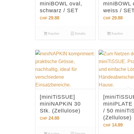
miniBOWL oval,
miniBOWL o
schwarz / SET
weiss / SE
29.88
29.88
CHF
CHF
Kaufen
Details
Kaufen
[miniTiSSUE]
[miniTiSSU
miniNAPKiN 30
miniPLATE 
Stk. (Zellulose)
/ 50 miniT
(Zellulose)
24.88
CHF
14.89
CHF
Kaufen
Details