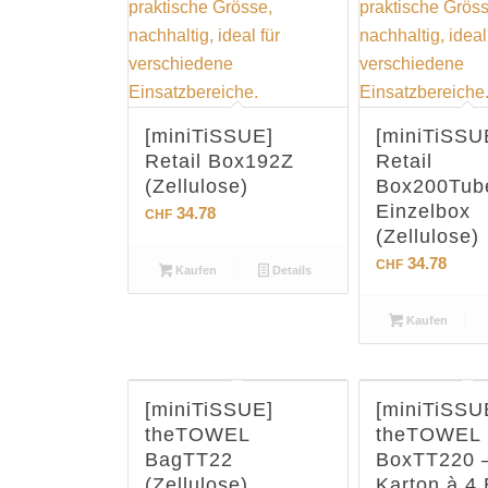
[miniTiSSUE]
[miniTiSSU
Retail Box192Z
Retail
(Zellulose)
Box200Tub
Einzelbox
34.78
CHF
(Zellulose)
34.78
CHF
Kaufen
Details
Kaufen
[miniTiSSUE]
[miniTiSSU
theTOWEL
theTOWEL
BagTT22
BoxTT220 
(Zellulose)
Karton à 4