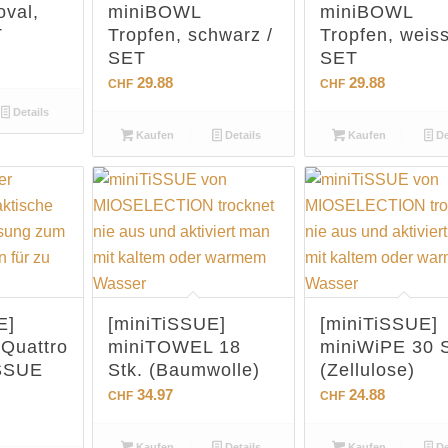
val,
miniBOWL
miniBOWL
T
Tropfen, schwarz /
Tropfen, weiss
SET
SET
29.88
29.88
CHF
CHF
Details
Kaufen
Details
Kaufen
De
E]
[miniTiSSUE]
[miniTiSSUE]
Quattro
miniTOWEL 18
miniWiPE 30 S
iSSUE
Stk. (Baumwolle)
(Zellulose)
34.97
24.88
CHF
CHF
Kaufen
Details
Kaufen
De