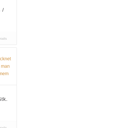
 /
tails
tk.
tails