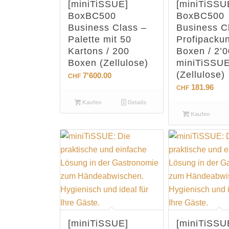
[miniTiSSUE]
[miniTiSSU
BoxBC500
BoxBC500
Business Class –
Business C
Palette mit 50
Profipacku
Kartons / 200
Boxen / 2’
Boxen (Zellulose)
miniTiSSU
(Zellulose)
7'600.00
CHF
181.96
CHF
Kaufen
Details
Kaufen
[miniTiSSUE]
[miniTiSSU