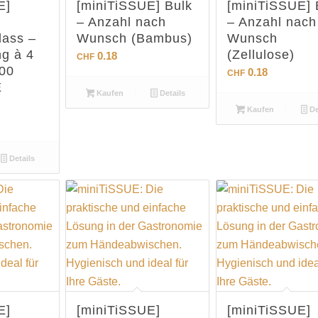
E]
[miniTiSSUE] Bulk
[miniTiSSUE] 
– Anzahl nach
– Anzahl nach
lass –
Wunsch (Bambus)
Wunsch
ng à 4
(Zellulose)
0.18
CHF
000
0.18
CHF
E
Kaufen
Details
Kaufen
De
Details
E]
[miniTiSSUE]
[miniTiSSUE]