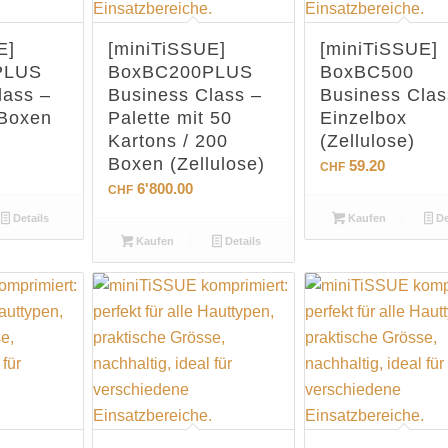
E]
[miniTiSSUE]
[miniTiSSUE]
PLUS
BoxBC200PLUS
BoxBC500
lass –
Business Class –
Business Clas
 Boxen
Palette mit 50
Einzelbox
Kartons / 200
(Zellulose)
Boxen (Zellulose)
59.20
CHF
6'800.00
CHF
Details
Kaufen
De
Kaufen
Details