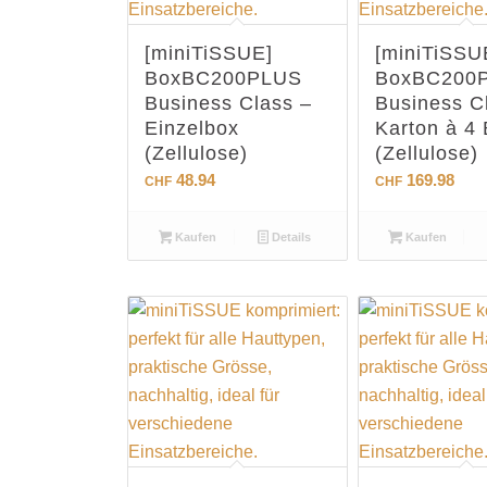
[miniTiSSUE]
[miniTiSSU
BoxBC200PLUS
BoxBC200
Business Class –
Business C
Einzelbox
Karton à 4
(Zellulose)
(Zellulose)
48.94
169.98
CHF
CHF
Kaufen
Details
Kaufen