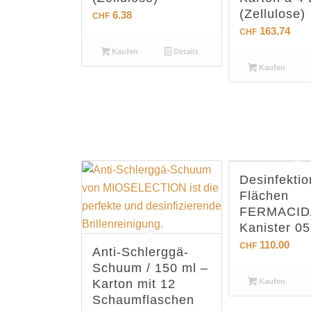
(Zellulose)
6.38
CHF
163.74
CHF
Kaufen
Details
Kaufen
Desinfektio
Flächen
FERMACID
Kanister 05
110.00
CHF
Anti-Schlerggä-
Schuum / 150 ml –
Karton mit 12
Kaufen
Schaumflaschen