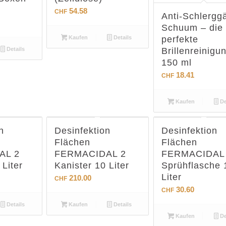
54.58
CHF
Anti-Schlergg
Schuum – die
Kaufen
Details
perfekte
Details
Brillenreinigun
150 ml
18.41
CHF
Kaufen
De
n
Desinfektion
Desinfektion
Flächen
Flächen
AL 2
FERMACIDAL 2
FERMACIDAL
 Liter
Kanister 10 Liter
Sprühflasche 
Liter
210.00
CHF
30.60
CHF
Details
Kaufen
Details
Kaufen
De