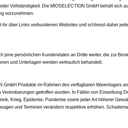
tät oder Vollständigkeit. Die MIOSELECTION GmbH behält sich a
ung vorzunehmen.
r über Links verbundenen Websites und schliesst daher jede V
ene persönlichen Kundendaten an Dritte weiter, die zur Beste
onen und Unterlagen werden vertraulich behandelt.
GmbH Produkte im Rahmen des verfügbaren Warenlagers an. Te
n Vereinbarungen getroffen wurden. In Fällen von Einwirkung Dritt
ik, Krieg, Epidemie, Pandemie sowie jeder Art höherer Gewalt k
 Zusagen und Terminen verändern respektive erhöhen. Schaden