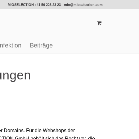
MIOSELECTION
+41 56 223 23 23
-
mio@mioselection.com
nfektion
Beiträge
ungen
 Domains. Für die Webshops der
ION GmbH behält sich das Recht vor, die