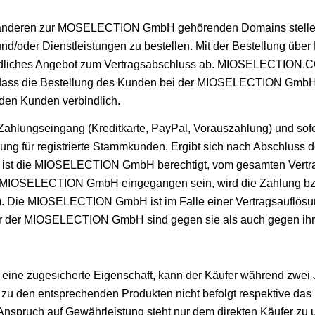
deren zur MOSELECTION GmbH gehörenden Domains stellen e
/oder Dienstleistungen zu bestellen. Mit der Bestellung ü
bindliches Angebot zum Vertragsabschluss ab. MIOSELECTION.C
gt, dass die Bestellung des Kunden bei der MIOSELECTION Gmb
 den Kunden verbindlich.
ahlungseingang (Kreditkarte, PayPal, Vorauszahlung) und sofer
für registrierte Stammkunden. Ergibt sich nach Abschluss des
n, ist die MIOSELECTION GmbH berechtigt, vom gesamten Vertrag
der MIOSELECTION GmbH eingegangen sein, wird die Zahlung bz
 Die MIOSELECTION GmbH ist im Falle einer Vertragsauflösung z
r der MIOSELECTION GmbH sind gegen sie als auch gegen ihre
m eine zugesicherte Eigenschaft, kann der Käufer während zwei
en entsprechenden Produkten nicht befolgt respektive das P
 Anspruch auf Gewährleistung steht nur dem direkten Käufer zu 