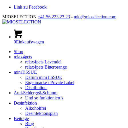
Link zu Facebook
MIOSELECTION
+41 56 223 23 23
-
mio@mioselection.com
0
Einkaufswagen
Hauptnavigation
Shop
relax4pets
relax4pets Lavendel
relax4pets Bitterorange
miniTiSSUE
Darum miniTiSSUE
Eigenmarke / Private Label
Distribution
Anti-Schlerggä-Schuum
Und so funktioniert’s
Desinfektion
Alkoholfrei
Desinfektionsplan
Beiträge
Blog